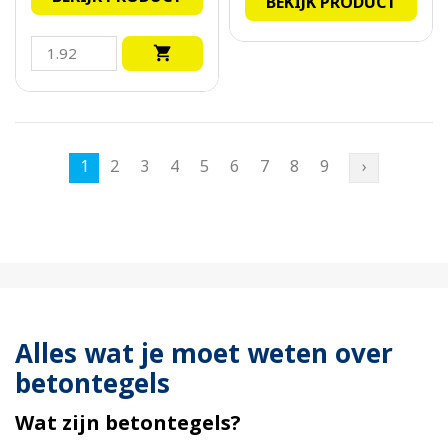
BEKIJK PRODUCT

1
2
3
4
5
6
7
8
9
›
Alles wat je moet weten over
betontegels
Wat zijn betontegels?