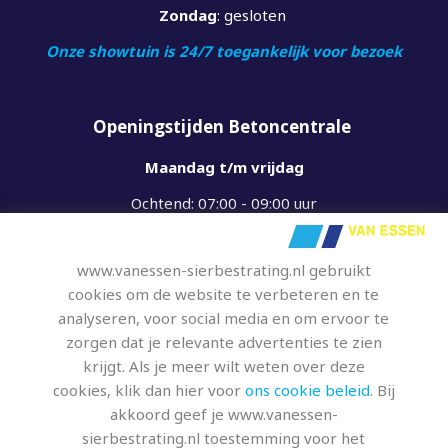
Zondag
: gesloten
Onze showtuin is 24/7 toegankelijk voor bezoek
Openingstijden Betoncentrale
Maandag t/m vrijdag
Ochtend: 07:00 - 09:00 uur
Middag: 13:00 - 15:00 uur
www.vanessen-sierbestrating.nl gebruikt
Zaterdag
: op afspraak
cookies om de website te verbeteren en te
Zondag
: gesloten
analyseren, voor social media en om ervoor te
zorgen dat je relevante advertenties te zien
krijgt. Als je meer wilt weten over deze
cookies, klik dan hier voor
ons cookie beleid
. Bij
akkoord geef je www.vanessen-
sierbestrating.nl toestemming voor het