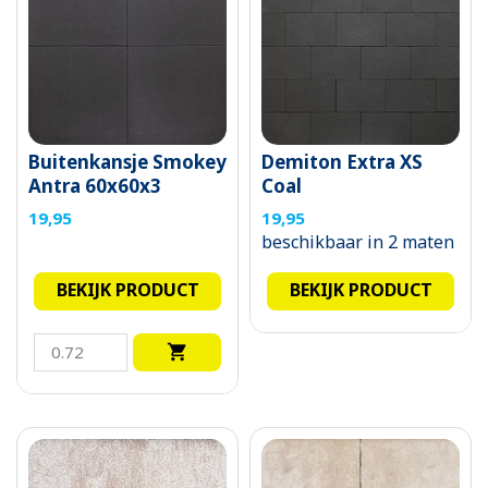
Buitenkansje Smokey
Demiton Extra XS
Antra 60x60x3
Coal
(kalkuitslag)
19,95
19,95
beschikbaar in 2 maten
BEKIJK PRODUCT
BEKIJK PRODUCT
