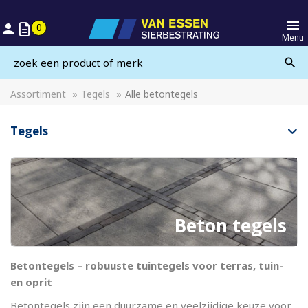


0
Menu

Assortiment
»
Tegels
»
Alle betontegels
Tegels
Beton tegels
Betontegels – robuuste tuintegels voor terras, tuin-
en oprit
Betontegels zijn een duurzame en veelzijdige keuze voor